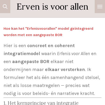
Erven is voor allen
Ga
direct
naar
de
Hoe kan het "Erfenisvoorallen" model geïntegreerd
hoofdinhoud
worden met een aangepaste BOR
Hier is een
concreet en coherent
integratiemodel
waarin
Erfenis voor Allen
en
een
aangepaste BOR
elkaar niet
ondermijnen maar
elkaar versterken
. Ik
formuleer het als één samenhangend stelsel,
niet als losse maatregelen — precies wat
nodig is voor beleids- én narratieve kracht.
1. Het kernprincipe van integratie