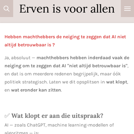
Erven is voor allen
Ga
direct
naar
de
Hebben machthebbers de neiging te zeggen dat AI niet
hoofdinhoud
altijd betrouwbaar is ?
Ja, absoluut —
machthebbers hebben inderdaad vaak de
neiging om te zeggen dat AI "niet altijd betrouwbaar is"
,
en dat is om meerdere redenen begrijpelijk, maar óók
politiek strategisch. Laten we dit opsplitsen in
wat klopt
,
en
wat eronder kan zitten
.
✅
Wat klopt er aan die uitspraak?
AI — zoals ChatGPT, machine learning-modellen of
algoritmes — is: