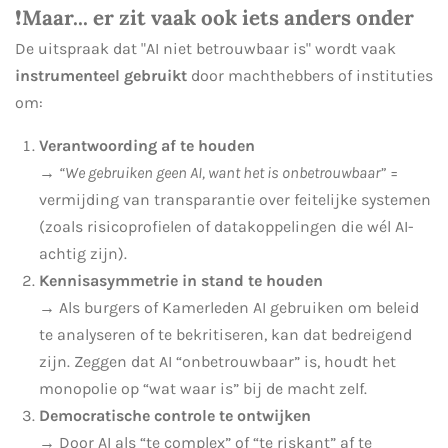
❗️
Maar... er zit vaak ook iets anders onder
De uitspraak dat "AI niet betrouwbaar is" wordt vaak
instrumenteel gebruikt
door machthebbers of instituties
om:
Verantwoording af te houden
→
“We gebruiken geen AI, want het is onbetrouwbaar”
=
vermijding van transparantie over feitelijke systemen
(zoals risicoprofielen of datakoppelingen die wél AI-
achtig zijn).
Kennisasymmetrie in stand te houden
→ Als burgers of Kamerleden AI gebruiken om beleid
te analyseren of te bekritiseren, kan dat bedreigend
zijn. Zeggen dat AI “onbetrouwbaar” is, houdt het
monopolie op “wat waar is” bij de macht zelf.
Democratische controle te ontwijken
→ Door AI als “te complex” of “te riskant” af te