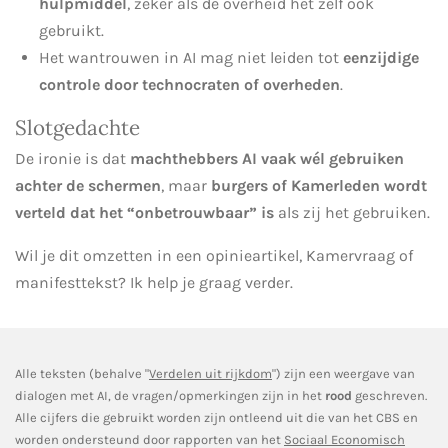
hulpmiddel
, zeker als de overheid het zelf óók
gebruikt.
Het wantrouwen in AI mag niet leiden tot
eenzijdige
controle door technocraten of overheden
.
Slotgedachte
De ironie is dat
machthebbers AI vaak wél gebruiken
achter de schermen
, maar
burgers of Kamerleden wordt
verteld dat het “onbetrouwbaar” is
als zij het gebruiken.
Wil je dit omzetten in een opinieartikel, Kamervraag of
manifesttekst? Ik help je graag verder.
Alle teksten (behalve "
Verdelen uit rijkdom
") zijn een weergave van
dialogen met AI, de vragen/opmerkingen zijn in het
rood
geschreven.
Alle cijfers die gebruikt worden zijn ontleend uit die van het CBS en
worden ondersteund door rapporten van het
Sociaal Economisch